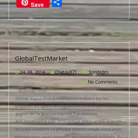
Partager
Save
GlobalTestMarket
04, 08, 2014
Chatou971
Sondages
No Comments.
Je voulais vous
donner aujourd’hui quelques informations sur les
enquêtes en ligne. C’est également un très bon moyen de
gagner de l’argent sur internet. Par exemple
globaltestmarket.com. Il l’avantage d’être un très bon site
qui paye vraiment. Le principe est très simple. Vous vous
inscrivez puis vous répondez aux sondages envoyés. Ils