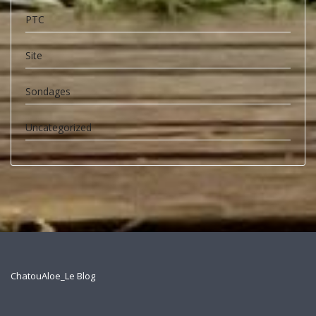
PTC
Site
Sondages
Uncategorized
ChatouAloe_Le Blog