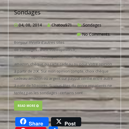
Sondages
04, 08, 2014
Chatou971
Sondages
No Comments.
Bonjour !!!Voilà d’autres sites
de sondages : www.votreopinion.fr,
www.monopinioncompte.fr. Rémunération par chèque
amazon, chèque ou carte cadeau ou pour Votre opinion
à partir de 20€. Sur mon opinion compte, choix chèque
cadeau amazon ou argent sur paypal vérifié entre autre
à patir de 50 points. Si vous êtes du genre impatients ne
tentez pas les sondages : certains sont …
READ MORE
Share
Post