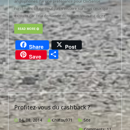
anglophones. J’ai une préférence pour ClixSense.
Forcément on ne peut pas s’inscrire sur tous ceux qui
existent car cela demande du temps. Vous me direz …
READ MORE
Share
Post
Partager
Save
Profitez-vous du cashback ?
04, 08, 2014
Chatou971
Site
Comments: 11