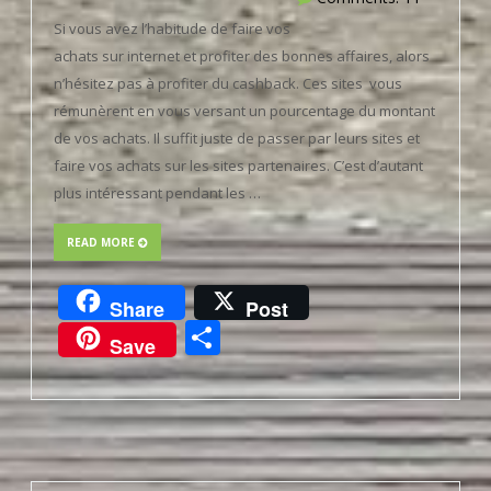
Si vous avez l’habitude de faire vos
achats sur internet et profiter des bonnes affaires, alors
n’hésitez pas à profiter du cashback. Ces sites vous
rémunèrent en vous versant un pourcentage du montant
de vos achats. Il suffit juste de passer par leurs sites et
faire vos achats sur les sites partenaires. C’est d’autant
plus intéressant pendant les …
READ MORE
Share
Post
Partager
Save