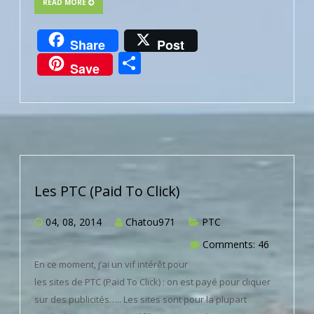
READ MORE
Share
Post
Partager
Save
Les PTC (Paid To Click)
04, 08, 2014
Chatou971
PTC
Comments: 46
En ce moment, j’ai un vif intérêt pour
les sites de PTC (Paid To Click) : on est payé pour cliquer
sur des publicités….. Les sites sont pour la plupart