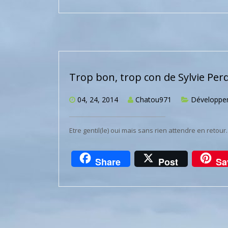
Trop bon, trop con de Sylvie Per
04, 24, 2014
Chatou971
Développe
Etre gentil(le) oui mais sans rien attendre en retour.
Share
Post
Sa