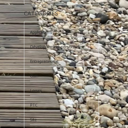
CATEGORIES
Applications
Développement personnel
Entrepreneuriat
Gain
Loisirs
PTC
Site