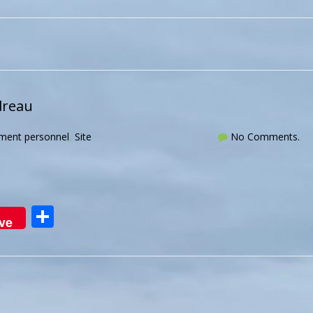
dreau
ment personnel
,
Site
No Comments.
Partager
ve