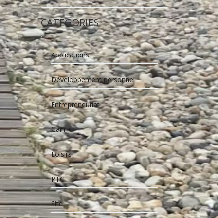
CATEGORIES
Applications
Développement personnel
Entrepreneuriat
Gain
Loisirs
PTC
Site