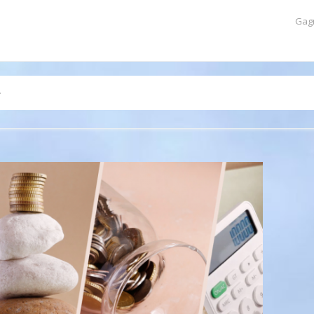
Gag
e