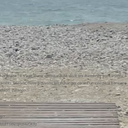
ous plaire : il s’agit d’une communauté dont les membres sont invités à
points. Ensuite, nous pouvons les échanger contre un virement bancaire
athlon, Zalando…
d/?
MzLEf1XNcqHzHvOKf0