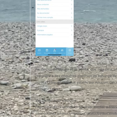
J’ai découvert Mingle et je pense que cela peut v
répondre à des enquêtes d’opinion en échange de 
ou des chèques cadeaux valable sur Amazon, Déc
Rejoignez-moi !
Voici le lien pour s’inscrire :
https://mingle.respondi.fr/registration-refer-a-frien
sponsorship_token=1vnp6YGuO8KtR37EtF8oiCVnv