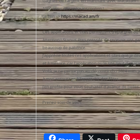
Gagnez de l’argent en marchant avec Macadam ! T
1000 coins dès votre inscription !
Le lien –>
https://macad.am/fr
Ces applications et sites permettent d’épargner o
Attention ! Si vous êtes pressés de recevoir vos ga
beaucoup de patience.
J’apprécie toutes ces applications et sites que je d
et à mesure, car l’application ou le site peut dispar
Voilà, je ne pense pas en découvrir d’ici 2024 mais
à mon entourage à l’approche des fêtes.
J’en profite pour vous souhaiter d’avance de belles 
Prenez soin de vous.