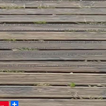
éléchargez l’application et utilisez mon code H9YVDA9H pour recevoir
u de gagner de gagner des chèques cadeaux ou des virements bancaires.
ins rapidement, ne vous inscrivez pas… En effet, la patience est de mise,
écouvre, mais comme je l’ai déjà dit, pensez à récupérer vos gains au fur
aître sans prévenir, et vos gains également.
 je vais profiter des chèques-cadeaux durement gagner pour faire plaisir
fêtes de fin d’année et je vous retrouve en 2024 avec grand plaisir.
Partager