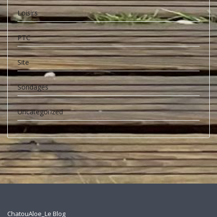
Loisirs
PTC
Site
Sondages
Uncategorized
ChatouAloe_Le Blog