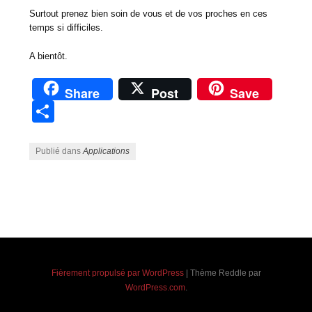
Surtout prenez bien soin de vous et de vos proches en ces
temps si difficiles.
A bientôt.
Share
Post
Save
Partager
Publié dans
Applications
Navigation des articles
Fièrement propulsé par WordPress
|
Thème Reddle par
WordPress.com
.