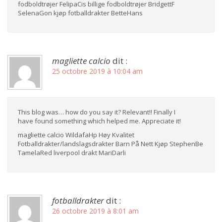
fodboldtrøjer FelipaCis billige fodboldtrøjer BridgettF
SelenaGon kjøp fotballdrakter BetteHans
magliette calcio
dit :
25 octobre 2019 à 10:04 am
This blog was… how do you say it? Relevant!! Finally I
have found something which helped me. Appreciate it!
magliette calcio WildafaHp Høy Kvalitet
Fotballdrakter/landslagsdrakter Barn På Nett Kjøp StephenBe
TamelaRed liverpool drakt MariDarli
fotballdrakter
dit :
26 octobre 2019 à 8:01 am