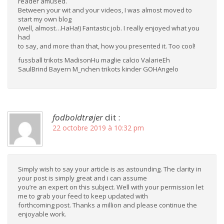
reader amused.
Between your wit and your videos, I was almost moved to
start my own blog
(well, almost…HaHa!) Fantastic job. I really enjoyed what you
had
to say, and more than that, how you presented it. Too cool!
fussball trikots MadisonHu maglie calcio ValarieEh
SaulBrind Bayern M_nchen trikots kinder GOHAngelo
fodboldtrøjer
dit :
22 octobre 2019 à 10:32 pm
Simply wish to say your article is as astounding. The clarity in
your post is simply great and i can assume
you’re an expert on this subject. Well with your permission let
me to grab your feed to keep updated with
forthcoming post. Thanks a million and please continue the
enjoyable work.