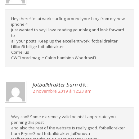
Hey there! I’m at work surfing around your blog from my new
iphone 4!
Just wanted to say I love reading your blog and look forward
to
all your posts! Keep up the excellent work! fotballdrakter
LillianRi billige fotballdrakter
Cornelius
CWCLorad maglie Calcio bambino WoodrowFi
fotballdrakter barn
dit :
2 novembre 2019 à 12:23 am
Way cool! Some extremely valid points! I appreciate you
penning this post
and also the rest of the website is really good. fotballdrakter
barn BryonGood fotballdrakter JaiDonova
MelbaBran maglie calcio poco prezzo VirginiaB