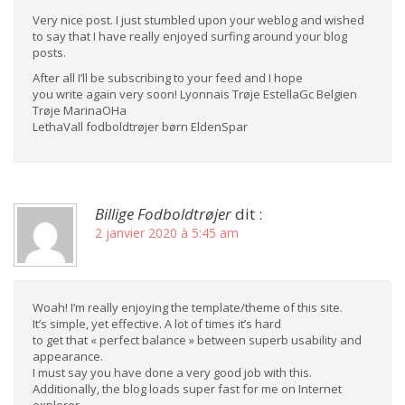
Very nice post. I just stumbled upon your weblog and wished
to say that I have really enjoyed surfing around your blog
posts.
After all I’ll be subscribing to your feed and I hope
you write again very soon! Lyonnais Trøje EstellaGc Belgien
Trøje MarinaOHa
LethaVall fodboldtrøjer børn EldenSpar
Billige Fodboldtrøjer
dit :
2 janvier 2020 à 5:45 am
Woah! I’m really enjoying the template/theme of this site.
It’s simple, yet effective. A lot of times it’s hard
to get that « perfect balance » between superb usability and
appearance.
I must say you have done a very good job with this.
Additionally, the blog loads super fast for me on Internet
explorer.