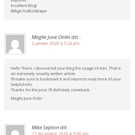
Excellent Blog!
Billige Fodboldtrøjer
Maglie Juve Onlin
dit :
2 janvier 2020 à 5:26 pm
Hello There. I discovered your blog the usage of msn. That is
an extremely smartly written article.
I’ll make sure to bookmark it and return to read more of your
helpful info.
Thanks for the post. I’ll definitely comeback.
Maglie Juve Onlin
Mike Septon
dit :
27 décembre 2020 à 9:08 pm