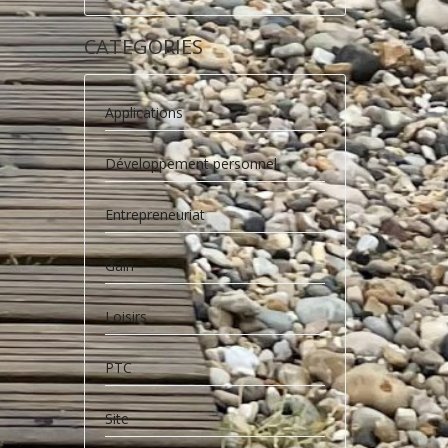
CATEGORIES
Applications
Développement personnel
Entrepreneuriat
Gain
Loisirs
PTC
Site