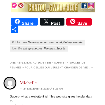
Share
Post
Save
Partager
Publié dans
Développement personnel
,
Entrepreneuriat
Identifié
entrepreneures
,
Femmes
,
Succès
UNE RÉFLEXION AU SUJET DE «
SOMMET « SUCCÈS DE
FEMMES » POUR CELLES QUI VEULENT CHANGER DE VIE…
»
Michelle
24 DÉCEMBRE 2020 À 5:23 AM
Superb, what a website it is! This web site gives helpful data
to