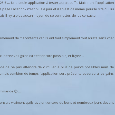
 € … Une seule application à tester aurait suffit. Mais non, l’application
la page Facebook n’est plus à jour et il en est de même pour le site qui lui
ais Il n’y a plus aucun moyen de se connecter, de les contacter.
 énormément de mécontents car ils ont tout simplement tout arrêté sans crier
récupérez vos gains (si c’est encore possible) et fuyez…
ande de ne pas attendre de cumuler le plus de points possibles mais de
amais combien de temps l’application sera présente et versera les gains
ecommande 🙁 …
 pensais vraiment qu’ils avaient encore de bons et nombreux jours devant