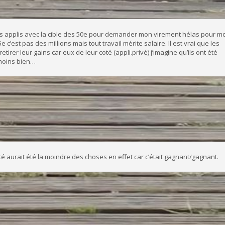
es applis avec la cible des 50e pour demander mon virement hélas pour mo
c’est pas des millions mais tout travail mérite salaire. Il est vrai que les
tirer leur gains car eux de leur coté (appli.privé) j’imagine qu’ils ont été
 moins bien…
té aurait été la moindre des choses en effet car c’était gagnant/gagnant.