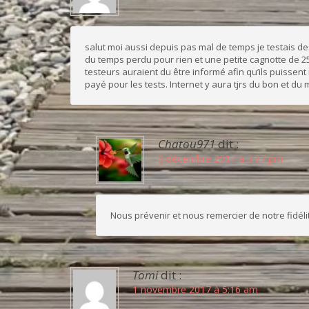
salut moi aussi depuis pas mal de temps je testais d
du temps perdu pour rien et une petite cagnotte de 25e 
testeurs auraient du être informé afin qu’ils puissent re
payé pour les tests. Internet y aura tjrs du bon et du
Chatou971
dit :
3 décembre 2017 à 3:37 pm
Nous prévenir et nous remercier de notre fidéli
Tomi
dit :
1 novembre 2017 à 5:16 am