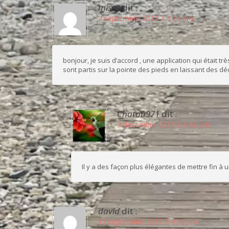
missa
dit :
4 septembre 2017 à 5:24 am
bonjour, je suis d’accord , une application qui était t
sont partis sur la pointe des pieds en laissant des dé
Chatou971
dit :
3 décembre 2017 à 3:42 pm
Il y a des façon plus élégantes de mettre fin à 
david
dit :
17 septembre 2017 à 4:56 pm