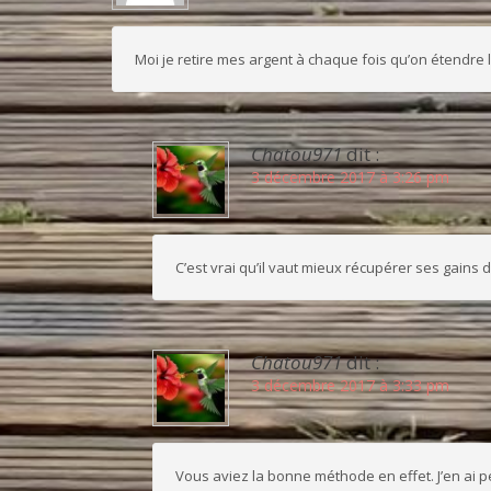
Moi je retire mes argent à chaque fois qu’on étendre 
Chatou971
dit :
3 décembre 2017 à 3:26 pm
C’est vrai qu’il vaut mieux récupérer ses gains
Chatou971
dit :
3 décembre 2017 à 3:33 pm
Vous aviez la bonne méthode en effet. J’en ai 