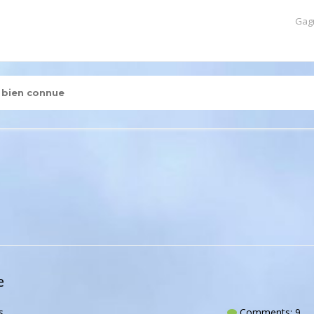
Gag
n bien connue
e
s
Comments: 9