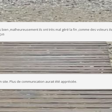
rès bien ,malheureusement ils ont très mal géré la fin ,comme des voleurs il
çus
un site. Plus de communication aurait été appréciée.