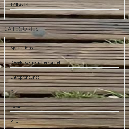
avril 2014
CATEGORIES
Applications
Développement personnel
Entrepreneuriat
Gain
Loisirs
PTC