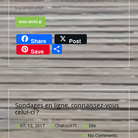
ma part, comme je vous le disais plus haut, le retour au
travail est pour …
READ MORE
Share
Post
Partager
Save
Sondages en ligne, connaissez-vous
celui-ci ?
07, 12, 2017
Chatou971
Site
No Comments.