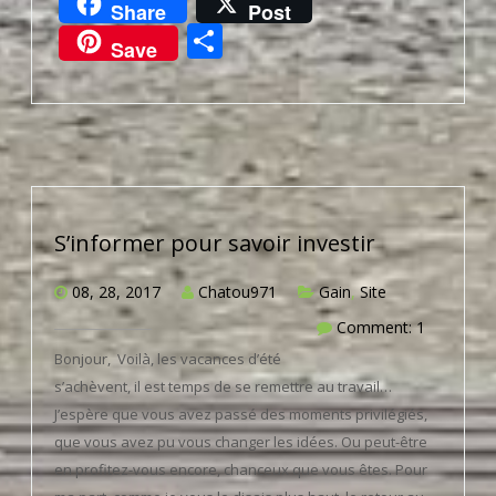
Share
Post
Partager
Save
S’informer pour savoir investir
08, 28, 2017
Chatou971
Gain
,
Site
Comment: 1
Bonjour, Voilà, les vacances d’été
s’achèvent, il est temps de se remettre au travail…
J’espère que vous avez passé des moments privilégiés,
que vous avez pu vous changer les idées. Ou peut-être
en profitez-vous encore, chanceux que vous êtes. Pour