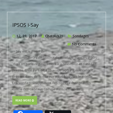
IPSOS i-Say
12, 23, 2017
Chatou971
Sondages
No Comments.
i-Say est le panel de
consommateurs de l’institut de sondage français IPSOS
dont on parle régulièrement à la télévision et dans la
presse. Créé il y a déjà 35 ans, IPSOS est maintenant
présent dans de nombreux pays à travers le monde.
Les sondages rapportent des points échangeables
contre des cadeaux Comme dans la majorité …
READ MORE