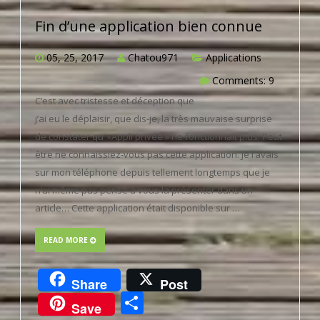
Fin d’une application bien connue
05, 25, 2017
Chatou971
Applications
Comments: 9
C’est avec tristesse et déception que
j’ai eu le déplaisir, que dis-je, la très mauvaise surprise
de constater qu’ »Appli privée » ne fonctionnait plus. Peut-
être ne connaissiez-vous pas cette application. Je l’avais
sur mon téléphone depuis tellement longtemps que je
n’ai même pas pensé à vous la présenter dans un
article… Cette application était disponible sur …
READ MORE
Share
Post
Partager
Save