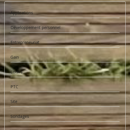
Applications
Développement personnel
Entrepreneuriat
Gain
Loisirs
PTC
Site
Sondages