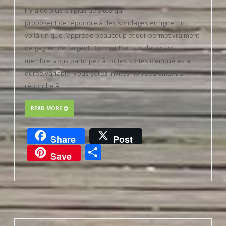
Il y a de plus en plus de sites qui
proposent de répondre à des sondages en ligne. En
voilà un que j’apprécie beaucoup et qui permet vraiment
de gagner de l’argent : OpinionBar. En devenant
membre, vous participez à toutes sortes d’enquêtes à
durée variable. Vous serez invités non seulement à
répondre à …
READ MORE
Share
Post
Partager
Save