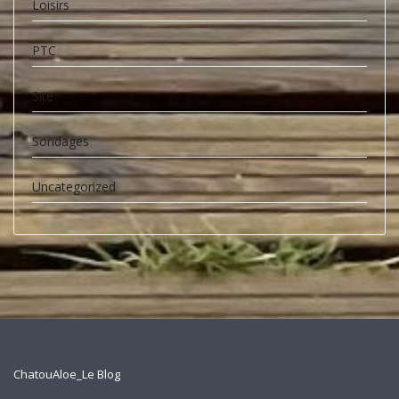
Loisirs
PTC
Site
Sondages
Uncategorized
ChatouAloe_Le Blog