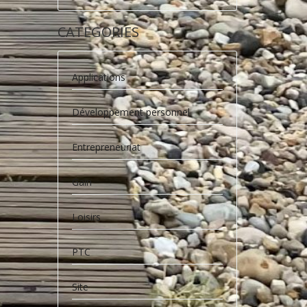
CATEGORIES
Applications
Développement personnel
Entrepreneuriat
Gain
Loisirs
PTC
Site