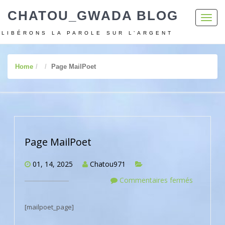
CHATOU_GWADA BLOG
Toggl
navig
LIBÉRONS LA PAROLE SUR L’ARGENT
Home
Page MailPoet
Page MailPoet
01, 14, 2025
Chatou971
Commentaires fermés
[mailpoet_page]