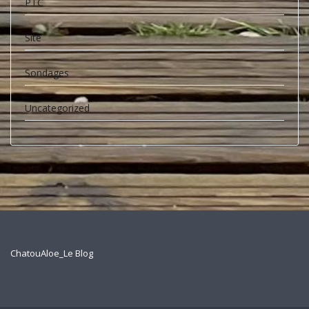
PTC
Site
Sondages
Uncategorized
ChatouAloe_Le Blog