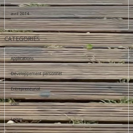
avril 2014
CATEGORIES
Applications
Développement personnel
Entrepreneuriat
Gain
Loisirs