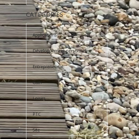
CATEGORIES
Applications
Développement personnel
Entrepreneuriat
Gain
Loisirs
PTC
Site