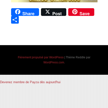
Share
Post
Save
Partager
Navigation des articles
Fièrement propulsé par WordPress
|
Thème Reddle par
WordPress.com
.
Devenez membre de Payza dès aujourd'hui