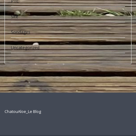
PTC
Site
Sondages
Uncategorized
ChatouAloe_Le Blog