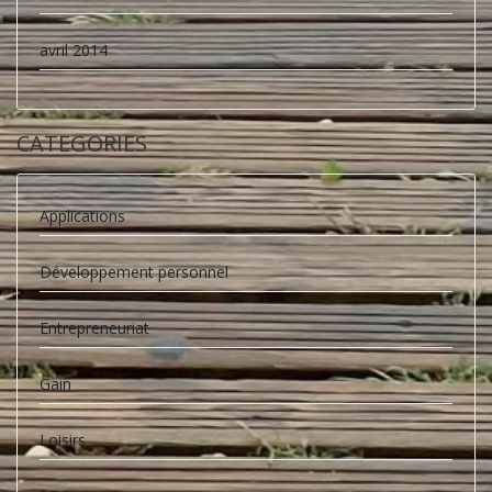
avril 2014
CATEGORIES
Applications
Développement personnel
Entrepreneuriat
Gain
Loisirs