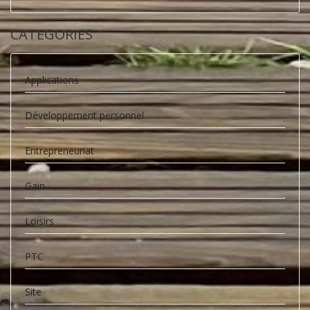
CATEGORIES
Applications
Développement personnel
Entrepreneuriat
Gain
Loisirs
PTC
Site