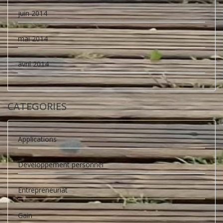
juin 2014
mai 2014
avril 2014
CATEGORIES
Applications
Développement personnel
Entrepreneuriat
Gain