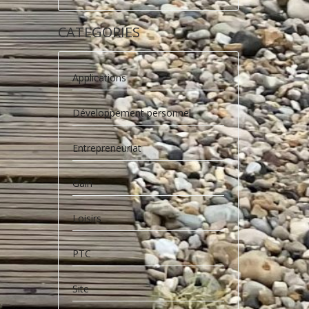
CATEGORIES
Applications
Développement personnel
Entrepreneuriat
Gain
Loisirs
PTC
Site