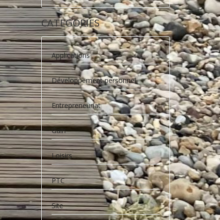
CATEGORIES
Applications
Développement personnel
Entrepreneuriat
Gain
Loisirs
PTC
Site