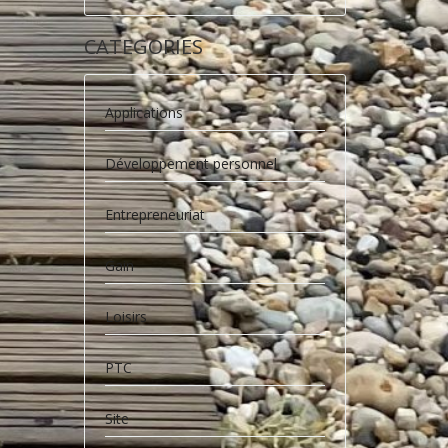
CATEGORIES
Applications
Développement personnel
Entrepreneuriat
Gain
Loisirs
PTC
Site