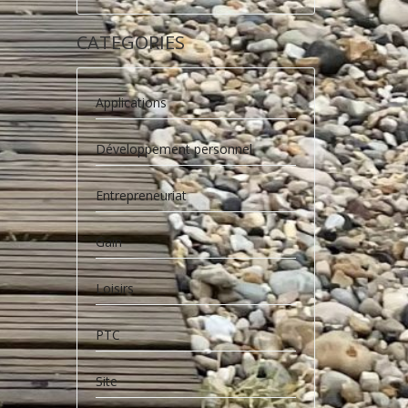
CATEGORIES
Applications
Développement personnel
Entrepreneuriat
Gain
Loisirs
PTC
Site