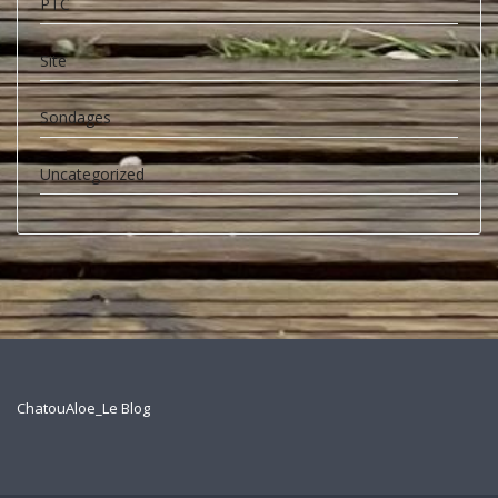
PTC
Site
Sondages
Uncategorized
ChatouAloe_Le Blog