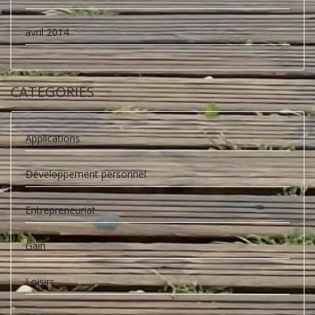
avril 2014
CATEGORIES
Applications
Développement personnel
Entrepreneuriat
Gain
Loisirs