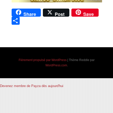
Share
Post
Save
Partager
Navigation des articles
Fièrement propulsé par WordPress
|
Thème Reddle par
WordPress.com
.
Devenez membre de Payza dès aujourd'hui