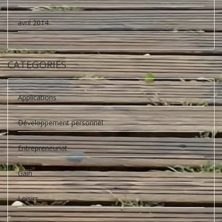
avril 2014
CATEGORIES
Applications
Développement personnel
Entrepreneuriat
Gain
Loisirs