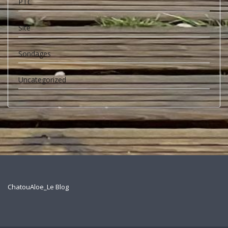
PTC
Site
Sondages
Uncategorized
ChatouAloe_Le Blog