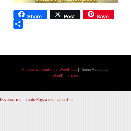
Share
Post
Save
Partager
Navigation des articles
Fièrement propulsé par WordPress
|
Thème Reddle par
WordPress.com
.
Devenez membre de Payza dès aujourd'hui