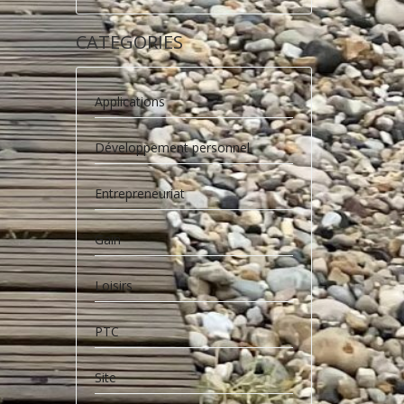
CATEGORIES
Applications
Développement personnel
Entrepreneuriat
Gain
Loisirs
PTC
Site