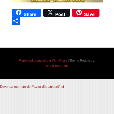
Share
Post
Save
Partager
Navigation des articles
Fièrement propulsé par WordPress
|
Thème Reddle par
WordPress.com
.
Devenez membre de Payza dès aujourd'hui