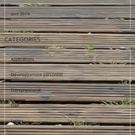
avril 2014
CATEGORIES
Applications
Développement personnel
Entrepreneuriat
Gain
Loisirs