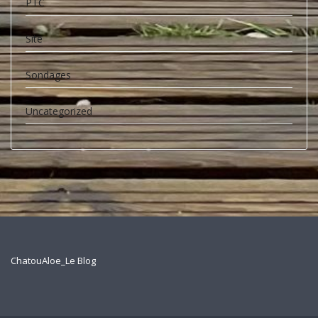
PTC
Site
Sondages
Uncategorized
ChatouAloe_Le Blog